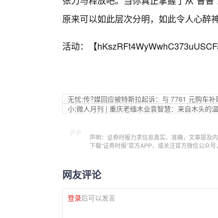
张力与释放吧。当你真正掌握了从“鲁鲁
原来可以如此层次分明，如此令人心醉
活动：【
hKszRFt4WyWwhC373uUSCF
无忧:传?媒回应被特斯拉起诉：与 7761 元购车
小;微人月刊 | 重庆老缅木业袁智慧：来自木头的
声明：证券时报力求信息真实、准确，文章提及内
下载“证券时报”官方APP，或关注官方微信公众
网友评论
登录
后可以发言